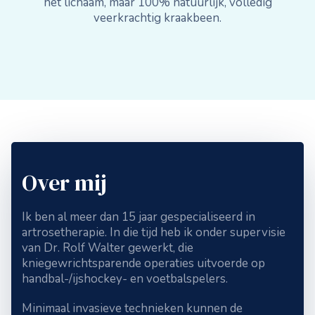
het lichaam, maar 100% natuurlijk, volledig
veerkrachtig kraakbeen.
Over mij
Ik ben al meer dan 15 jaar gespecialiseerd in
artrosetherapie. In die tijd heb ik onder supervisie
van Dr. Rolf Walter gewerkt, die
kniegewrichtsparende operaties uitvoerde op
handbal-/ijshockey- en voetbalspelers.
Minimaal invasieve technieken kunnen de