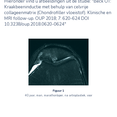
Hieronder vind u afbeeldingen uit de studie: "Beck OT:
Kraakbeeninductie met behulp van celvrije
collageenmatrix (Chondrofiller vloeistof). Klinische en
MRI follow-up. OUP 2018; 7: 620-624 DOI
10.3238/oup.2018.0620-0624"
Figuur 1
40 jaar, man, marathonloper, na artroplastiek, voor