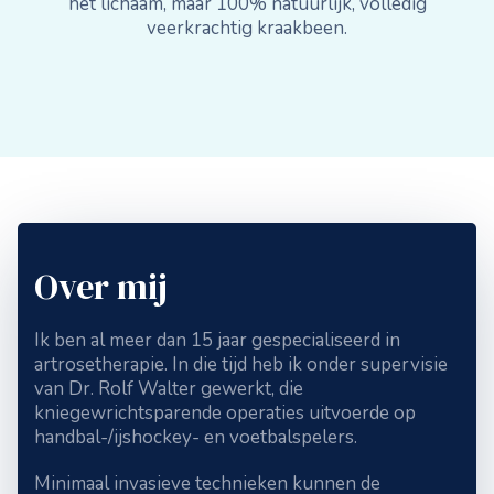
het lichaam, maar 100% natuurlijk, volledig
veerkrachtig kraakbeen.
Over mij
Ik ben al meer dan 15 jaar gespecialiseerd in
artrosetherapie. In die tijd heb ik onder supervisie
van Dr. Rolf Walter gewerkt, die
kniegewrichtsparende operaties uitvoerde op
handbal-/ijshockey- en voetbalspelers.
Minimaal invasieve technieken kunnen de