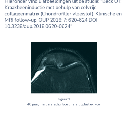
Hieronder vind u afbeeldingen uit de studie: "Beck OT:
Kraakbeeninductie met behulp van celvrije
collageenmatrix (Chondrofiller vloeistof). Klinische en
MRI follow-up. OUP 2018; 7: 620-624 DOI
10.3238/oup.2018.0620-0624"
Figuur 1
40 jaar, man, marathonloper, na artroplastiek, voor