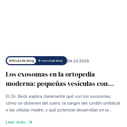
04
.
10
.
2025
Artículo de blog
9
min read time
Los exosomas en la ortopedia
moderna: pequeñas vesículas con
grandes efectos
El Dr. Beck explica claramente qué son los exosomas,
cómo se obtienen del suero, la sangre del cordón umbilical
o las células madre, y qué potencial desarrollan en la
ortopedia moderna, la medicina estética y como
Leer más
biomarcadores de diagnóstico.