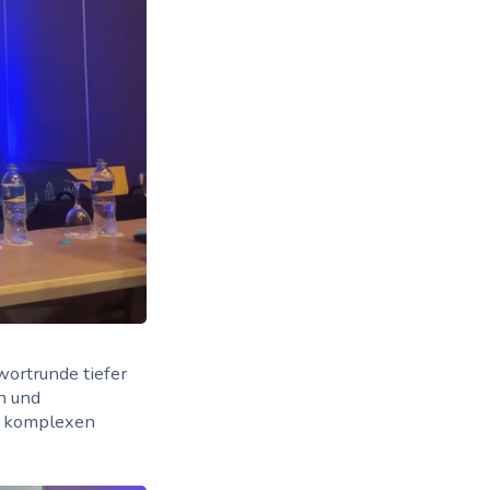
wortrunde tiefer
n und
se komplexen