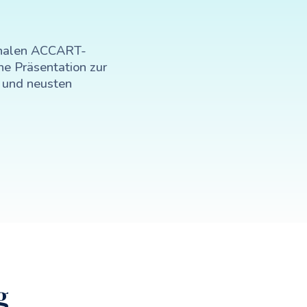
ionalen ACCART-
ne Präsentation zur
n und neusten
g