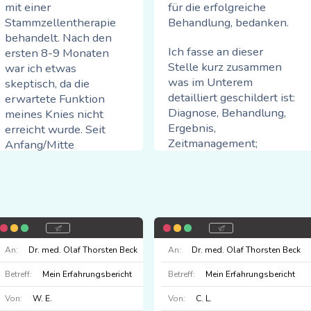
mit einer
für die erfolgreiche
Stammzellentherapie
Behandlung, bedanken.
behandelt. Nach den
Ich fasse an dieser
ersten 8-9 Monaten
Stelle kurz zusammen
war ich etwas
was im Unterem
skeptisch, da die
detailliert geschildert ist:
erwartete Funktion
Diagnose, Behandlung,
meines Knies nicht
Ergebnis,
erreicht wurde. Seit
Zeitmanagement;
Anfang/Mitte
Freundlichkeit > einfach
Oktober hat sich die
Spitze,
Situation jedoch
stetig verbessert.
auf der Skala von 1-10
Mittlerweile kann ich
die glatte 10+!
problemlos 4-5 km
gehen, ohne
An:
Dr. med. Olaf Thorsten Beck
An:
Dr. med. Olaf Thorsten Beck
Die Details:
Schmerzen oder
Betreff:
Mein Erfahrungsbericht
Betreff:
Mein Erfahrungsbericht
Hinken. Ich habe
Mitte 2022 trat eine
bisher nicht mehr
Von:
W. E.
Von:
C. L.
massive