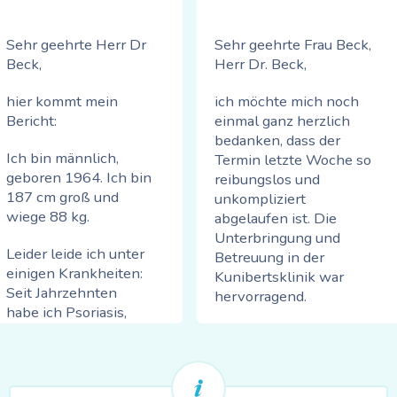
ausprobiert, aber im
Verschlechterung
Frühjahr, wenn die
meiner beidseitigen
Golfsaison wieder
Sehr geehrte Herr Dr
Sehr geehrte Frau Beck,
Knieprobleme auf.
beginnt, werde ich es
Beck,
Herr Dr. Beck,
Schmerzen beim
sicherlich tun. Ich bin
Treppensteigen und
zuversichtlich, dass
hier kommt mein
ich möchte mich noch
beim schnelleren
ich problemlos 7-9
Bericht:
einmal ganz herzlich
Gehen.
km bewältigen kann.
bedanken, dass der
Das Hocken und
Ich bin männlich,
Termin letzte Woche so
Die Diagnose meines
Treppensteigen sind
geboren 1964. Ich bin
reibungslos und
Orthopäden: Arthrose in
keine Probleme mehr.
187 cm groß und
unkompliziert
beiden Kniegelenken.
Radfahren und
wiege 88 kg.
abgelaufen ist. Die
Rudern funktionieren
Unterbringung und
Abhilfe: Hyaluronsäure
problemlos und
Leider leide ich unter
Betreuung in der
und Physiotherapie
schmerzfrei.
einigen Krankheiten:
Kunibertsklinik war
solange wie es geht,
Seit Jahrzehnten
hervorragend.
wenn die Schmerzen zu
Ich spüre wieder eine
habe ich Psoriasis,
groß werden hilft dann
gesteigerte
was bekanntlich auch
Die Narkose habe ich
nur noch ein neues
Lebensqualität und
auf die Gelenke
ohne jegliche
Kniegelenk, aber, so
bin unendlich
gehen kann.
Nebenwirkung
lange damit warten wie
dankbar, mich für die
überstanden und auch