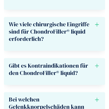
Menschen mit T2-MRI-Mapping bestätigt.
Nein, ChondroFiller® liquid ist ein zellfreies,
flüssiges Kollagenimplantat.
Wie viele chirurgische Eingriffe
sind für ChondroFiller® liquid
erforderlich?
Die Behandlung mit ChondroFiller® liquid
erfordert nur einen minimal invasiven
arthroskopischen Eingriff.
Gibt es Kontraindikationen für
den ChondroFiller® liquid?
Es gibt Kontraindikationen für ChondroFiller®
liquid, darunter Überempfindlichkeit gegen
Kollagen oder Rattenprotein,
Bei welchen
multikompartimentelle Arthrose und
Gelenkknorpelschäden kann
Erkrankungen des hämatopoetischen Systems.